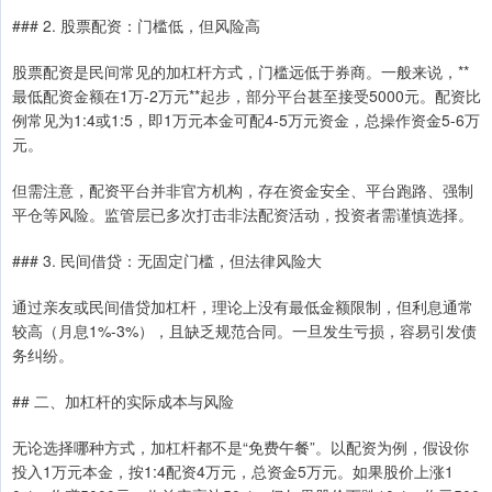
### 2. 股票配资：门槛低，但风险高
股票配资是民间常见的加杠杆方式，门槛远低于券商。一般来说，**
最低配资金额在1万-2万元**起步，部分平台甚至接受5000元。配资比
例常见为1:4或1:5，即1万元本金可配4-5万元资金，总操作资金5-6万
元。
但需注意，配资平台并非官方机构，存在资金安全、平台跑路、强制
平仓等风险。监管层已多次打击非法配资活动，投资者需谨慎选择。
### 3. 民间借贷：无固定门槛，但法律风险大
通过亲友或民间借贷加杠杆，理论上没有最低金额限制，但利息通常
较高（月息1%-3%），且缺乏规范合同。一旦发生亏损，容易引发债
务纠纷。
## 二、加杠杆的实际成本与风险
无论选择哪种方式，加杠杆都不是“免费午餐”。以配资为例，假设你
投入1万元本金，按1:4配资4万元，总资金5万元。如果股价上涨1