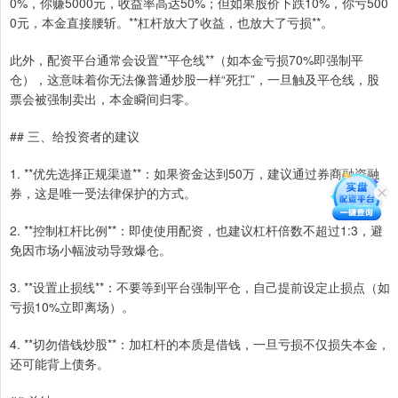
0%，你赚5000元，收益率高达50%；但如果股价下跌10%，你亏500
0元，本金直接腰斩。**杠杆放大了收益，也放大了亏损**。
此外，配资平台通常会设置**平仓线**（如本金亏损70%即强制平
仓），这意味着你无法像普通炒股一样“死扛”，一旦触及平仓线，股
票会被强制卖出，本金瞬间归零。
## 三、给投资者的建议
1. **优先选择正规渠道**：如果资金达到50万，建议通过券商融资融
券，这是唯一受法律保护的方式。
2. **控制杠杆比例**：即使使用配资，也建议杠杆倍数不超过1:3，避
免因市场小幅波动导致爆仓。
3. **设置止损线**：不要等到平台强制平仓，自己提前设定止损点（如
亏损10%立即离场）。
4. **切勿借钱炒股**：加杠杆的本质是借钱，一旦亏损不仅损失本金，
还可能背上债务。