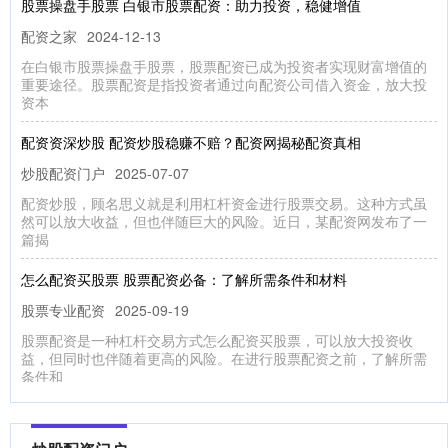
股票操盘手股票 白银市股票配资：助力投资，稳健增值
配资之家
2024-12-13
在白银市股票操盘手股票，股票配资已成为投资者实现财富增值的
重要途径。股票配资是指投资者通过向配资公司借入资金，放大投
资本
配资资深炒股 配资炒股稳赚不赔？配资网揭秘配资真相
炒股配资门户
2025-07-07
配资炒股，顾名思义就是利用杠杆资金进行股票交易。这种方式虽
然可以放大收益，但也伴随巨大的风险。近日，某配资网发布了一
篇揭
怎么配资买股票 股票配资必备：了解所需条件和材料
股票专业配资
2025-09-19
股票配资是一种杠杆交易方式怎么配资买股票，可以放大投资收
益，但同时也伴随着更高的风险。在进行股票配资之前，了解所需
条件和
中国股指期货配资网 解锁财富密码！股票配资神器，助你投资无忧
股票专业配资
2025-11-10