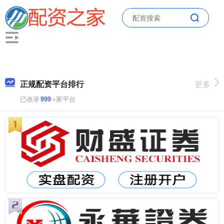
正规配资平台排行
更多
已收录
999
+家平台