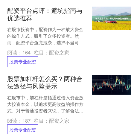
配资平台点评：避坑指南与
优选推荐
在股市投资中，配资作为一种放大资金
的操作方式，吸引了众多投资者。然
而，配资平台鱼龙混杂，选择不当可能
带来资金风险。本文从专业角度，对配
阅读：
164
栏目：
配资之家
资平台进行点评，提供避坑指....
股票专业配资
股票加杠杆怎么买？两种合
法途径与风险提示
在股市中，加杠杆是指通过借入资金放
大投资本金，以追求更高收益的操作方
式。对于普通投资者来说，了解合法途
径和风险至关重要。本文将介绍两种合
阅读：
187
栏目：
配资之家
规的股票加杠杆方式，并提....
股票专业配资