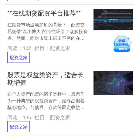
**在线期货配资平台推荐**
在期货市场波动加剧的背景下，配资交
易凭借“以小博大”的特性吸引了众多投资
者。然而，面对市场上层出不穷的在线
期货配资平台，如何选择一家安全、合
阅读：
102
栏目：
配资之家
规且服务优质的平台，....
配资之家
股票是权益类资产，适合长
期增值
在个人资产配置的诸多选择中，股票作
为一种典型的权益类资产，始终占据着
核心地位。与债券、存款等固定收益类
资产不同，股票代表的是对一家公司的
阅读：
135
栏目：
配资之家
所有权份额，其价值随着企....
配资之家