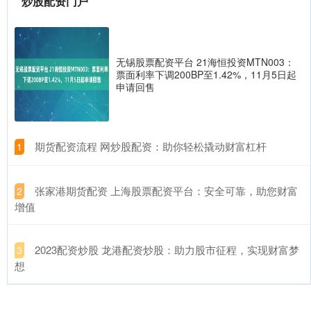
炒股配资门户
在投资领域，股票配资无疑是一把双刃剑，既能放大收益，也可能
带来风险。然而，随着科技的进步，一款股票配资神器应运而生，
它将
无锡股票配资平台 21海恒投资MTN003：
公司股票上市交易的条件 崇左股票配资：助您投资之路，迈向财富
票面利率下调200BP至1.42%，11月5日起
申请回售
巅峰
配资之家
2025-01-09
在崇左，股票配资正成为投资者实现财富增长的有力工具。配资是
指投资者通过借贷资金来放大投资规模，从而提高收益率。 1. 在
​期货配资流程 网炒股配资：助你轻松撬动财富杠杆
1
​张家港期货配资 上海股票配资平台：安全可靠，助您财富
2
增值
​2023配资炒股 龙港配资炒股：助力股市征程，实现财富梦
3
想