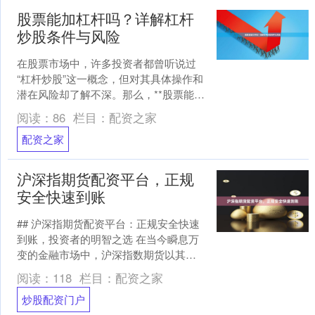
股票能加杠杆吗？详解杠杆
炒股条件与风险
在股票市场中，许多投资者都曾听说过
“杠杆炒股”这一概念，但对其具体操作和
潜在风险却了解不深。那么，**股票能加
杠杆吗？** 答案是肯定的。杠杆炒股是
阅读：
86
栏目：
配资之家
一种通过借入....
配资之家
沪深指期货配资平台，正规
安全快速到账
## 沪深指期货配资平台：正规安全快速
到账，投资者的明智之选 在当今瞬息万
变的金融市场中，沪深指数期货以其高
流动性和杠杆效应，吸引了众多寻求资
阅读：
118
栏目：
配资之家
产增值的投资者。然....
炒股配资门户