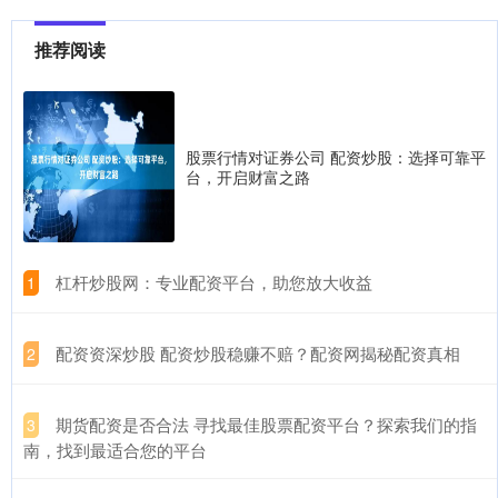
推荐阅读
股票行情对证券公司 配资炒股：选择可靠平
台，开启财富之路
​杠杆炒股网：专业配资平台，助您放大收益
1
​配资资深炒股 配资炒股稳赚不赔？配资网揭秘配资真相
2
​期货配资是否合法 寻找最佳股票配资平台？探索我们的指
3
南，找到最适合您的平台