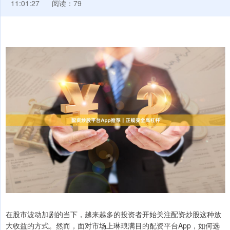
11:01:27
阅读：79
在股市波动加剧的当下，越来越多的投资者开始关注配资炒股这种放
大收益的方式。然而，面对市场上琳琅满目的配资平台App，如何选