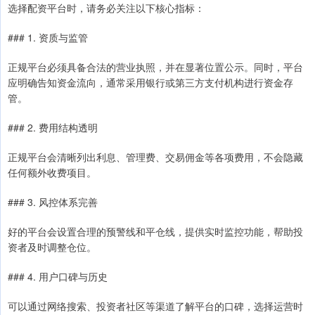
选择配资平台时，请务必关注以下核心指标：
### 1. 资质与监管
正规平台必须具备合法的营业执照，并在显著位置公示。同时，平台
应明确告知资金流向，通常采用银行或第三方支付机构进行资金存
管。
### 2. 费用结构透明
正规平台会清晰列出利息、管理费、交易佣金等各项费用，不会隐藏
任何额外收费项目。
### 3. 风控体系完善
好的平台会设置合理的预警线和平仓线，提供实时监控功能，帮助投
资者及时调整仓位。
### 4. 用户口碑与历史
可以通过网络搜索、投资者社区等渠道了解平台的口碑，选择运营时