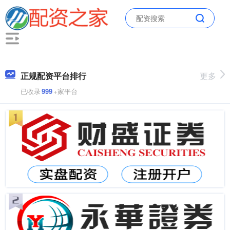
正规配资平台排行
更多
已收录
999
+家平台