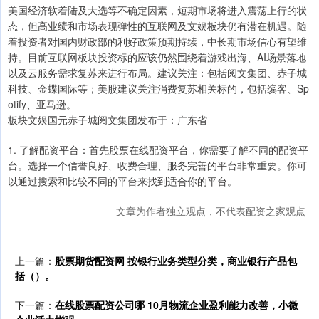
美国经济软着陆及大选等不确定因素，短期市场将进入震荡上行的状
态，但高业绩和市场表现弹性的互联网及文娱板块仍有潜在机遇。随
着投资者对国内财政部的利好政策预期持续，中长期市场信心有望维
持。目前互联网板块投资标的应该仍然围绕着游戏出海、AI场景落地
以及云服务需求复苏来进行布局。建议关注：包括阅文集团、赤子城
科技、金蝶国际等；美股建议关注消费复苏相关标的，包括缤客、Sp
otify、亚马逊。
板块文娱国元赤子城阅文集团发布于：广东省
1. 了解配资平台：首先股票在线配资平台，你需要了解不同的配资平
台。选择一个信誉良好、收费合理、服务完善的平台非常重要。你可
以通过搜索和比较不同的平台来找到适合你的平台。
文章为作者独立观点，不代表配资之家观点
上一篇：
股票期货配资网 按银行业务类型分类，商业银行产品包
括（）。
下一篇：
在线股票配资公司哪 10月物流企业盈利能力改善，小微