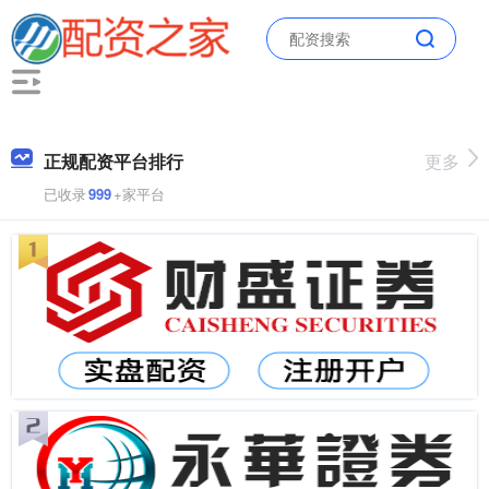
正规配资平台排行
更多
已收录
999
+家平台