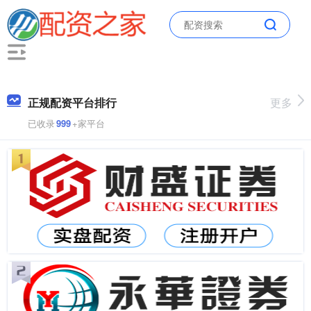
正规配资平台排行
更多
已收录
999
+家平台