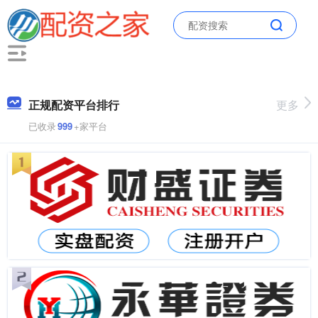
正规配资平台排行
更多
已收录
999
+家平台