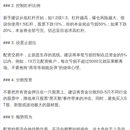
### 2. 控制杠杆比例
新手建议从低杠杆开始，如1:2或1:3。杠杆越高，爆仓风险越大。假
设你使用1:5杠杆，股票下跌10%，你的本金就会亏损50%；如果下跌
20%，本金将全部亏完。切忌盲目追求高杠杆。
### 3. 设置止损位
配资交易中，止损是生存的底线。建议将单笔亏损控制在总资金的5%
以内。例如，10万元配资账户，每次亏损不超过5000元就应果断离
场。不要抱有“再等等就能反弹”的侥幸心理。
### 4. 分散投资
不要把所有资金押注在一只股票上。建议将资金分散到3-5只不同行业
的股票中，降低单只股票“黑天鹅”事件带来的冲击。同时，避免买入S
T股、新股或波动极大的题材股。
### 5. 顺势而为
配资炒股适合做趋势交易，不适合频繁短线操作。当大盘处于上升趋