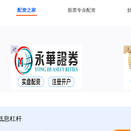
配资之家
股票专业配资
低息杠杆