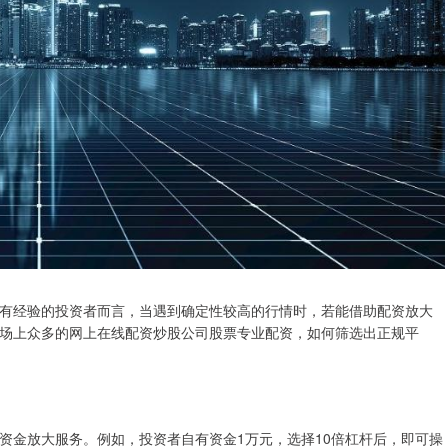
有经验的投资者而言，当遇到确定性较高的行情时，若能借助配资放大
场上众多的网上在线配资炒股公司股票专业配资，如何筛选出正规平
资金放大服务。例如，投资者自有资金1万元，选择10倍杠杆后，即可操