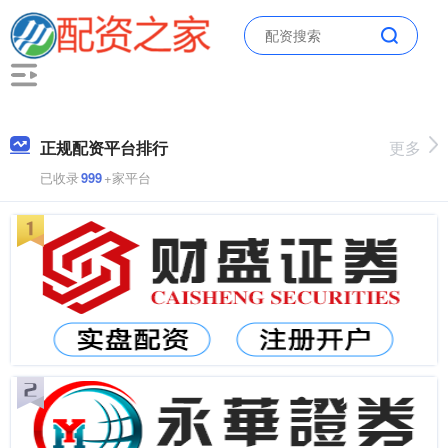
正规配资平台排行
更多
已收录
999
+家平台