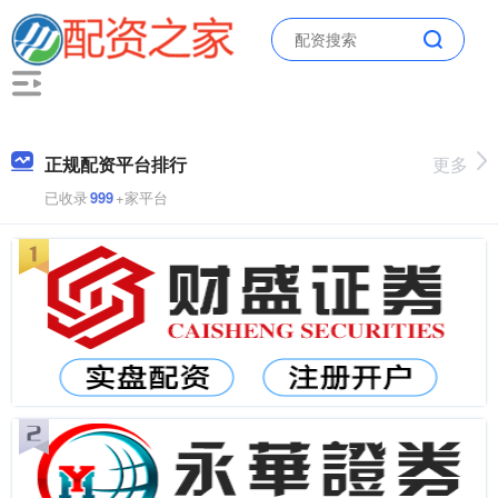
正规配资平台排行
更多
已收录
999
+家平台