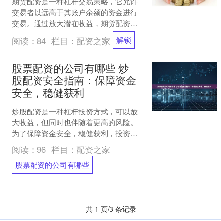
期货配资是一种杠杆交易策略，它允许
交易者以远高于其账户余额的资金进行
交易。通过放大潜在收益，期货配资可
以为交易者提供巨大的利润机会。 对于
解锁
阅读：
84
栏目：
配资之家
普通投资者而言，谨慎参....
股票配资的公司有哪些 炒
股配资安全指南：保障资金
安全，稳健获利
炒股配资是一种杠杆投资方式，可以放
大收益，但同时也伴随着更高的风险。
为了保障资金安全，稳健获利，投资者
需要遵循以下安全指南： 股天下配资拥
阅读：
96
栏目：
配资之家
有完善的风控体系，严格....
股票配资的公司有哪些
共 1 页/3 条记录