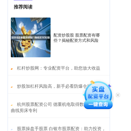
推荐阅读
配资炒股股 股票配资有哪
些？揭秘配资方式和风险
​杠杆炒股网：专业配资平台，助您放大收益
​炒股加杠杆风险高，新手必看防爆仓指南
​杭州股票配资公司 德重机电取得数控金属薄板
曲线剪床专利
​股票操盘手股票 白银市股票配资：助力投资，