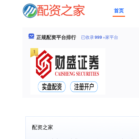
首页
正规配资平台排行
已收录
999
+家平台
配资之家